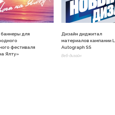
 баннеры для
Дизайн диджитал
родного
материалов кампании 
ного фестиваля
Autograph SS
на Ялту»
Веб-дизайн