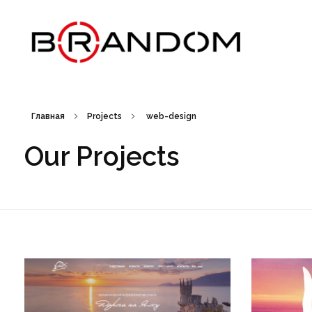
Brandom - Creative Web Design & Branding studio
Брендом - это студия креатива, веб-дизайна и брендинга. Создаем креативные идеи, запускаем рекламные кампании, выводим на рынок новые торговые марки, работаем с упаковкой. Дизайн рекламных материалов. Брендбук, лого, фирменный стиль, бренд айдентика.
Главная
Projects
web-design
Our Projects