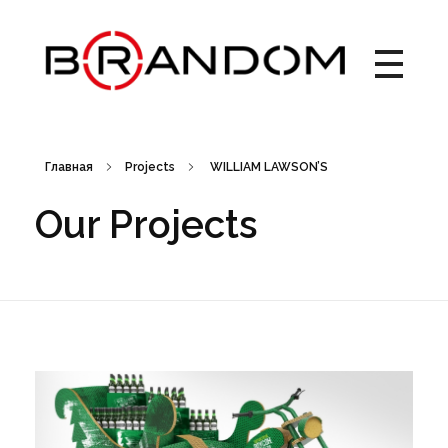
Brandom - Creative Web Design & Branding studio
Брендом - это студия креатива, веб-дизайна и брендинга. Создаем креативные идеи, запускаем рекламные кампании, выводим на рынок новые торговые марки, работаем с упаковкой. Дизайн рекламных материалов. Брендбук, лого, фирменный стиль, бренд айдентика.
Главная
Projects
WILLIAM LAWSON’S
Our Projects