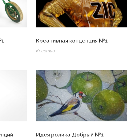
№1
Креативная концепция №1
Креатив
епций
Идея ролика Добрый №1