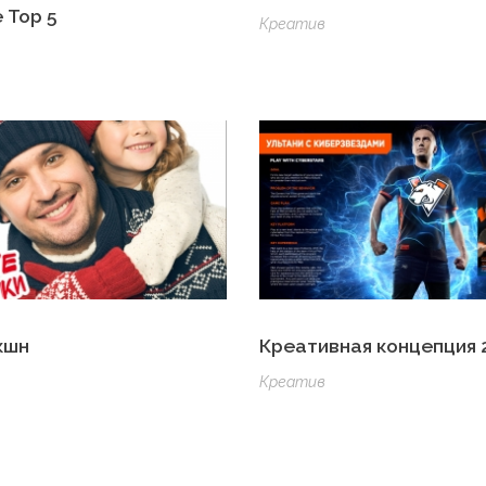
 Top 5
Креатив
кшн
Креативная концепция 
Креатив