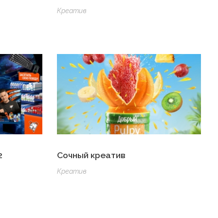
Креатив
2
Сочный креатив
Креатив