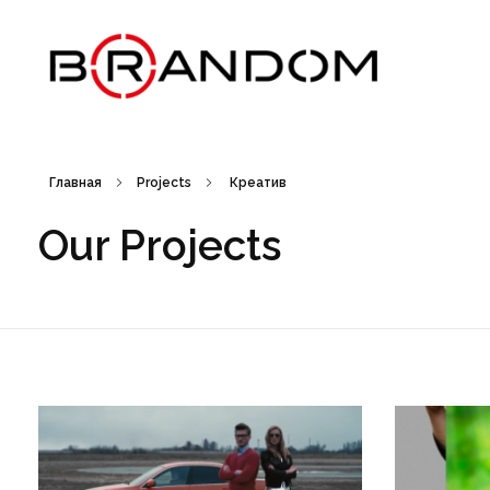
Brandom - Creative Web Design & Branding studio
Брендом - это студия креатива, веб-дизайна и брендинга. Создаем креативные идеи, запускаем рекламные кампании, выводим на рынок новые торговые марки, работаем с упаковкой. Дизайн рекламных материалов. Брендбук, лого, фирменный стиль, бренд айдентика.
Главная
Projects
Креатив
Our Projects