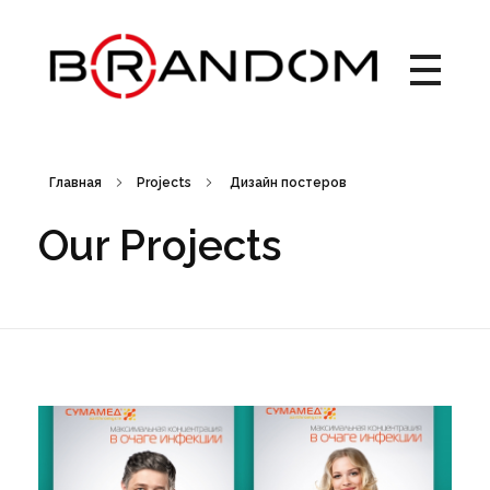
Brandom - Creative Web Design & Branding studio
Брендом - это студия креатива, веб-дизайна и брендинга. Создаем креативные идеи, запускаем рекламные кампании, выводим на рынок новые торговые марки, работаем с упаковкой. Дизайн рекламных материалов. Брендбук, лого, фирменный стиль, бренд айдентика.
Главная
Projects
Дизайн постеров
Our Projects