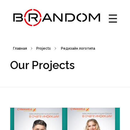
Brandom - Creative Web Design & Branding studio
Брендом - это студия креатива, веб-дизайна и брендинга. Создаем креативные идеи, запускаем рекламные кампании, выводим на рынок новые торговые марки, работаем с упаковкой. Дизайн рекламных материалов. Брендбук, лого, фирменный стиль, бренд айдентика.
Главная
Projects
Редизайн логотипа
Our Projects