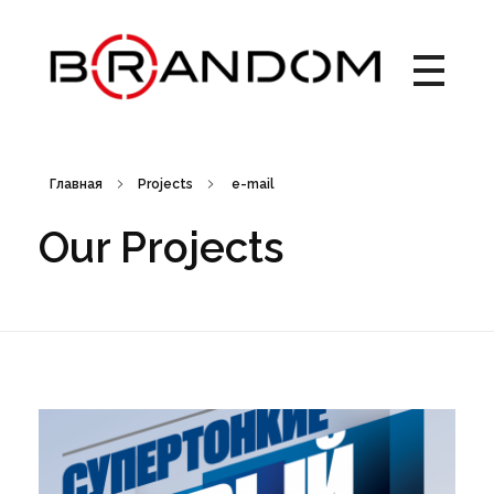
Brandom - Creative Web Design & Branding studio
Брендом - это студия креатива, веб-дизайна и брендинга. Создаем креативные идеи, запускаем рекламные кампании, выводим на рынок новые торговые марки, работаем с упаковкой. Дизайн рекламных материалов. Брендбук, лого, фирменный стиль, бренд айдентика.
Главная
Projects
e-mail
Our Projects