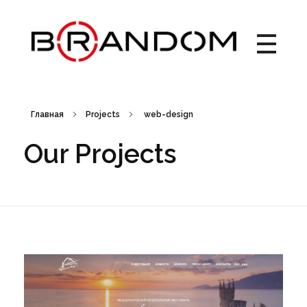
Brandom - Creative Web Design & Branding studio
Брендом - это студия креатива, веб-дизайна и брендинга. Создаем креативные идеи, запускаем рекламные кампании, выводим на рынок новые торговые марки, работаем с упаковкой. Дизайн рекламных материалов. Брендбук, лого, фирменный стиль, бренд айдентика.
Главная
Projects
web-design
Our Projects