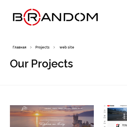
Brandom - Creative Web Design & Branding studio
Брендом - это студия креатива, веб-дизайна и брендинга. Создаем креативные идеи, запускаем рекламные кампании, выводим на рынок новые торговые марки, работаем с упаковкой. Дизайн рекламных материалов. Брендбук, лого, фирменный стиль, бренд айдентика.
Главная
Projects
web site
Our Projects