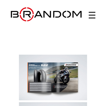
Brandom - Creative Web Design & Branding studio
Брендом - это студия креатива, веб-дизайна и брендинга. Создаем креативные идеи, запускаем рекламные кампании, выводим на рынок новые торговые марки, работаем с упаковкой. Дизайн рекламных материалов. Брендбук, лого, фирменный стиль, бренд айдентика.