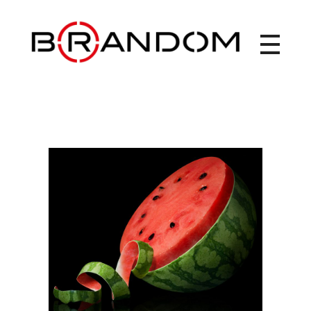
Brandom - Creative Web Design & Branding studio
Брендом - это студия креатива, веб-дизайна и брендинга. Создаем креативные идеи, запускаем рекламные кампании, выводим на рынок новые торговые марки, работаем с упаковкой. Дизайн рекламных материалов. Брендбук, лого, фирменный стиль, бренд айдентика.