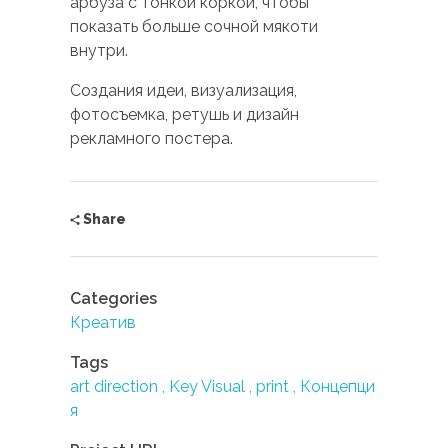
арбуза с тонкой коркой, чтобы
показать больше сочной мякоти
внутри.
Создания идеи, визуализация,
фотосъемка, ретушь и дизайн
рекламного постера.
Share
Categories
Креатив
Tags
art direction
Key Visual
print
Концепци
я